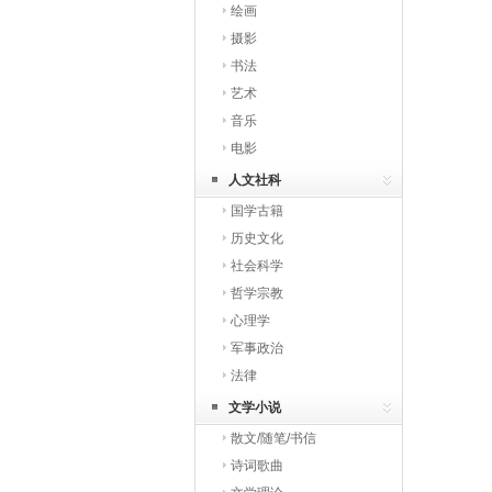
绘画
摄影
书法
艺术
音乐
电影
人文社科
国学古籍
历史文化
社会科学
哲学宗教
心理学
军事政治
法律
文学小说
散文/随笔/书信
诗词歌曲