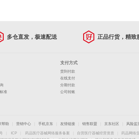
多仓直发，极速配送
正品行货，精致
支付方式
货到付款
在线支付
询
分期付款
标准
公司转账
家帮助
|
营销中心
|
手机京东
|
友情链接
|
销售联盟
|
京东社区
|
风险监
4号
|
ICP
|
药品医疗器械网络服务备案
|
自营医疗器械经营资质
|
药品网络