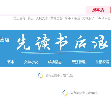
村上春树
莫言
人民文学
东野圭吾
半小时漫画
文城余华
bibi动物园
艺术
文学小说
成功励志
经济管理
生活家居
努力加载中，请稍后...
努力加载中，请稍后...