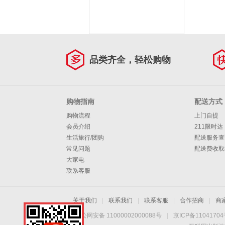
品类齐全，轻松购物
购物指南
配送方式
购物流程
上门自提
会员介绍
211限时达
生活旅行/团购
配送服务查
常见问题
配送费收取
大家电
联系客服
关于我们
|
联系我们
|
联系客服
|
合作招商
|
商
京公网安备 11000002000088号
|
京ICP备1104170