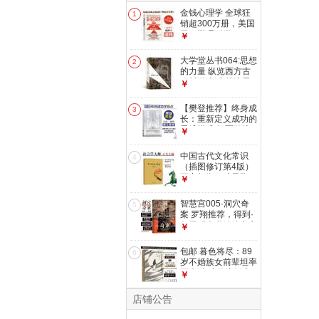
金钱心理学 全球狂
1
销超300万册，美国
亚马逊理财类
￥
No.1，你和金钱的
关系，决定了财富和
大学堂丛书064:思想
2
你的距离！财务自由
的力量 纵览西方古
指南
今哲学流派 关注思
￥
想蕴含的内在力量
【樊登推荐】终身成
3
长：重新定义成功的
思维模式 颠覆传统
￥
成功学观点 好的思
维方式比道理更重要
中国古代文化常识
4
成长型思维教育创新
（插图修订第4版）
王力领衔，叶圣陶、
￥
姜亮夫联袂打造，畅
销60年，国人必备
智慧宫005·洞穴奇
5
传统文化入门经典读
案 罗翔推荐，得到·
物 了解中国古代文
每天听本书镇馆之宝
￥
化面貌全面的入门参
系列，全新译文修订
考书 中国古代文化
本，精装典藏版 智
包邮 暮色将尽：89
民俗书籍
6
慧宫丛书
岁不婚族女前辈坦率
开麦 击碎传统婚恋
￥
观念中的女性枷锁
女性主义文学传记
店铺公告
暮色将近 戴安娜阿
西尔