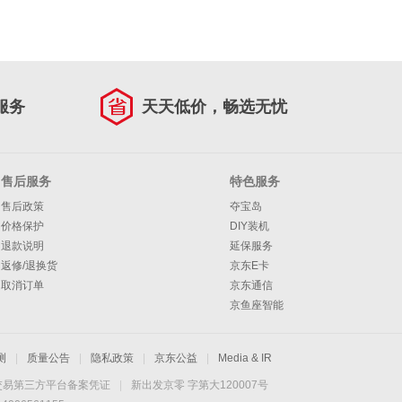
服务
天天低价，畅选无忧
售后服务
特色服务
售后政策
夺宝岛
价格保护
DIY装机
退款说明
延保服务
返修/退换货
京东E卡
取消订单
京东通信
京鱼座智能
测
|
质量公告
|
隐私政策
|
京东公益
|
Media & IR
交易第三方平台备案凭证
|
新出发京零 字第大120007号